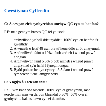
Cwestiynau Cyffredin
C: A oes gan eich cynhyrchion unrhyw QC cyn eu hanfon?
RE: mae gennym broses QC fel yn isod:
archwiliodd yr holl ddeunyddiau 100% cyn eu hanfon i'r
gweithdy
A wnaeth o leiaf 48 awr brawf heneiddio ar ôl ymgynnull
Archwiliwch faint o 10% o bob archeb i wneud prawf
hongian
Archwiliwch faint o 5% o bob archeb i wneud prawf
dirgryniad sy'n hafal i fynegi llongau.
Bydd pob archeb yn cymryd 3-5 darn i wneud prawf
tymheredd uchel amgylchedd
C: Ynglŷn â'r telerau talu?
Re: Swm bach yw blaendal 100% cyn ei gynhyrchu, mae
gorchymyn màs yn derbyn blaendal o 30% -50% cyn ei
gynhyrchu, balans llawn cyn ei ddanfon.