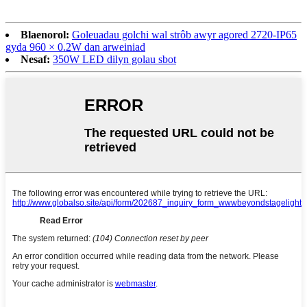
Blaenorol:
Goleuadau golchi wal strôb awyr agored 2720-IP65
gyda 960 × 0.2W dan arweiniad
Nesaf:
350W LED dilyn golau sbot