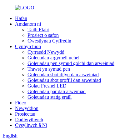
Hafan
Amdanom ni
Taith Ffatri
Prosiect o safon
Cwestiynau Cyffredin
Cynhyrchion
Cyrraedd Newydd
Goleuadau argymell uchel
Goleuadau pen symud golchi dan arweiniad
Trawst yn symud pen
Goleuadau sbot dilyn dan arweiniad
Goleuadau sbot proffil dan arweiniad
Golau Fresnel LED
Goleuadau par dan arweiniad
Goleuadau statig eraill
Fideo
Newyddion
Prosiectau
Dadlwythwch
Cysylltwch â Ni
English