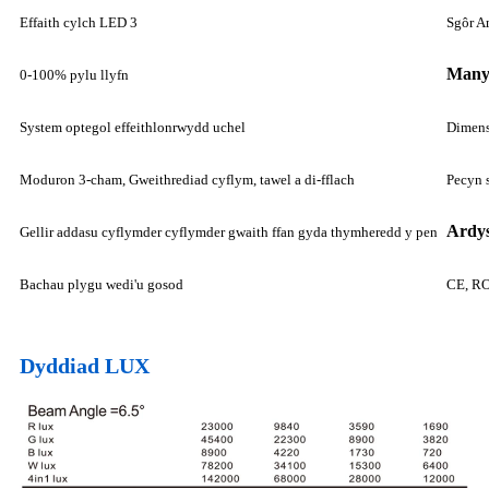
Effaith cylch LED 3
Sgôr A
Many
0-100% pylu llyfn
System optegol effeithlonrwydd uchel
Dimen
Moduron 3-cham, Gweithrediad cyflym, tawel a di-fflach
Pecyn 
Ardys
Gellir addasu cyflymder cyflymder gwaith ffan gyda thymheredd y pen
Bachau plygu wedi'u gosod
CE, R
Dyddiad LUX