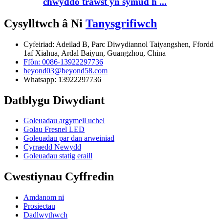
chwyddo trawst yn symud h ...
Cysylltwch â Ni
Tanysgrifiwch
Cyfeiriad: Adeilad B, Parc Diwydiannol Taiyangshen, Ffordd
1af Xiahua, Ardal Baiyun, Guangzhou, China
Ffôn: 0086-13922297736
beyond03@beyond58.com
Whatsapp: 13922297736
Datblygu Diwydiant
Goleuadau argymell uchel
Golau Fresnel LED
Goleuadau par dan arweiniad
Cyrraedd Newydd
Goleuadau statig eraill
Cwestiynau Cyffredin
Amdanom ni
Prosiectau
Dadlwythwch