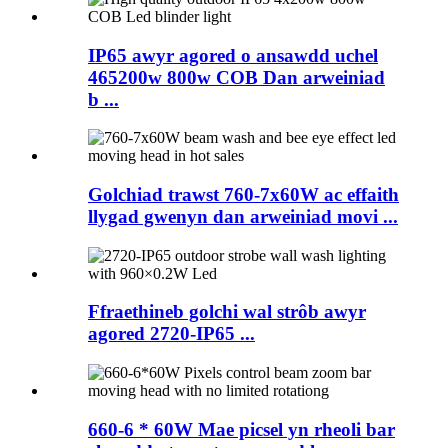
IP65 awyr agored o ansawdd uchel
465200w 800w COB Dan arweiniad
b ...
Golchiad trawst 760-7x60W ac effaith
llygad gwenyn dan arweiniad movi ...
Ffraethineb golchi wal strôb awyr
agored 2720-IP65 ...
660-6 * 60W Mae picsel yn rheoli bar