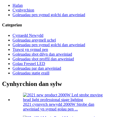
Hafan
Cynhyrchion
Goleuadau pen symud golchi dan arweiniad
Categorïau
Cyrraedd Newydd
Goleuadau argymell uchel
Goleuadau pen symud golchi dan arweiniad
Trawst yn symud pen
Goleuadau sbot dilyn dan arweiniad
Goleuadau sbot proffil dan arweiniad
Golau Fresnel LED
Goleuadau par dan arweiniad
Goleuadau statig eraill
Cynhyrchion dan sylw
2021 cynnyrch newydd 2000W Strobe dan
arweiniad yn symud golau pen ...