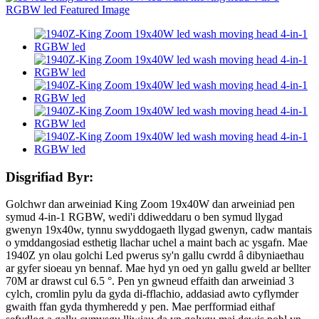
Disgrifiad Byr:
Golchwr dan arweiniad King Zoom 19x40W dan arweiniad pen
symud 4-in-1 RGBW, wedi'i ddiweddaru o ben symud llygad
gwenyn 19x40w, tynnu swyddogaeth llygad gwenyn, cadw mantais
o ymddangosiad esthetig llachar uchel a maint bach ac ysgafn. Mae
1940Z yn olau golchi Led pwerus sy'n gallu cwrdd â dibyniaethau
ar gyfer sioeau yn bennaf. Mae hyd yn oed yn gallu gweld ar bellter
70M ar drawst cul 6.5 °. Pen yn gwneud effaith dan arweiniad 3
cylch, cromlin pylu da gyda di-fflachio, addasiad awto cyflymder
gwaith ffan gyda thymheredd y pen. Mae perfformiad eithaf