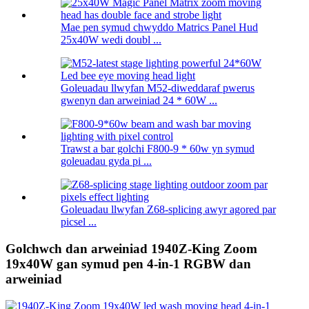
Mae pen symud chwyddo Matrics Panel Hud
25x40W wedi doubl ...
Goleuadau llwyfan M52-diweddaraf pwerus
gwenyn dan arweiniad 24 * 60W ...
Trawst a bar golchi F800-9 * 60w yn symud
goleuadau gyda pi ...
Goleuadau llwyfan Z68-splicing awyr agored par
picsel ...
Golchwch dan arweiniad 1940Z-King Zoom
19x40W gan symud pen 4-in-1 RGBW dan
arweiniad