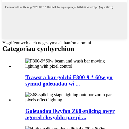
Ysgrifennwch eich neges yma a'i hanfon atom ni
Categorïau cynhyrchion
Trawst a bar golchi F800-9 * 60w yn
symud goleuadau wi ...
Goleuadau llwyfan Z68-splicing awyr
agored chwyddo par pi ...