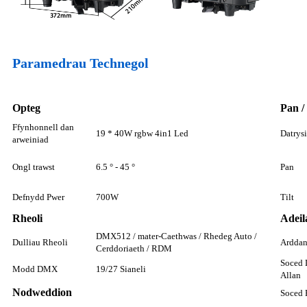
Paramedrau Technegol
Opteg
Pan / 
Ffynhonnell dan
19 * 40W rgbw 4in1 Led
Datrysi
arweiniad
Ongl trawst
6.5 ° - 45 °
Pan
Defnydd Pwer
700W
Tilt
Rheoli
Adeil
DMX512 / mater-Caethwas / Rhedeg Auto /
Dulliau Rheoli
Ardda
Cerddoriaeth / RDM
Soced 
Modd DMX
19/27 Sianeli
Allan
Nodweddion
Soced 