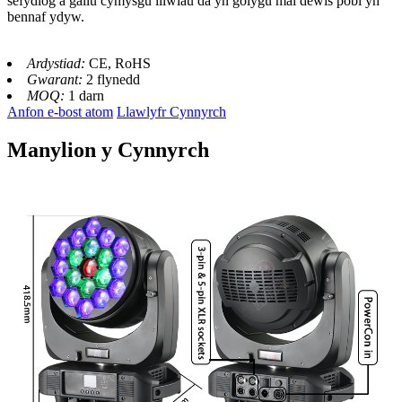
sefydlog a gallu cymysgu lliwiau da yn golygu mai dewis pobl yn
bennaf ydyw.
Ardystiad:
CE, RoHS
Gwarant:
2 flynedd
MOQ:
1 darn
Anfon e-bost atom
Llawlyfr Cynnyrch
Manylion y Cynnyrch