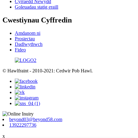
Cyrraedd Newydd
Goleuadau statig eraill
Cwestiynau Cyffredin
Amdanom ni
Prosiectau
Dadlwythwch
Fideo
© Hawlfraint - 2010-2021: Cedwir Pob Hawl.
beyond03@beyond58.com
13922297736
x