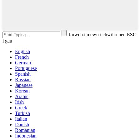
Tarwch i mewn i chwilio neu ESC
i gau
English
French
German
Portuguese
Spanish
Russian
Japanese
Korean
Arabic
Irish
Greek
Turkish
Italian
Danish
Romanian
Indonesian