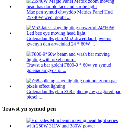
Mae pen symud chwyddo Matrics Panel Hud
25x40W wedi doubl ...
Goleuadau llwyfan M52-diweddaraf pwerus
gwenyn dan arweiniad 24 * 60W ...
Trawst a bar golchi F800-9 * 60w yn symud
goleuadau gyda pi ...
Goleuadau llwyfan Z68-splicing awyr agored par
picsel ...
Trawst yn symud pen