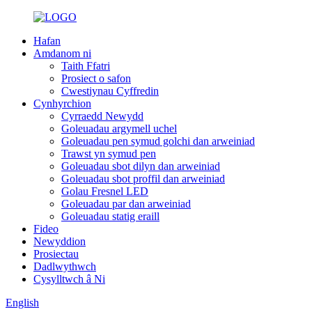
Hafan
Amdanom ni
Taith Ffatri
Prosiect o safon
Cwestiynau Cyffredin
Cynhyrchion
Cyrraedd Newydd
Goleuadau argymell uchel
Goleuadau pen symud golchi dan arweiniad
Trawst yn symud pen
Goleuadau sbot dilyn dan arweiniad
Goleuadau sbot proffil dan arweiniad
Golau Fresnel LED
Goleuadau par dan arweiniad
Goleuadau statig eraill
Fideo
Newyddion
Prosiectau
Dadlwythwch
Cysylltwch â Ni
English