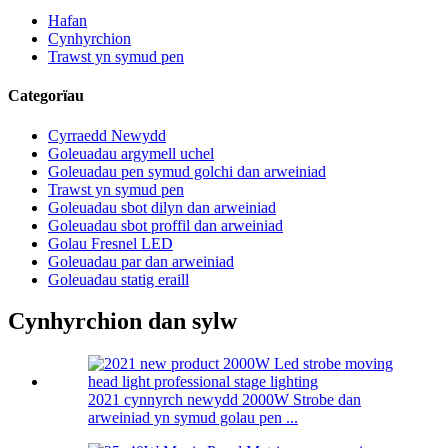
Hafan
Cynhyrchion
Trawst yn symud pen
Categorïau
Cyrraedd Newydd
Goleuadau argymell uchel
Goleuadau pen symud golchi dan arweiniad
Trawst yn symud pen
Goleuadau sbot dilyn dan arweiniad
Goleuadau sbot proffil dan arweiniad
Golau Fresnel LED
Goleuadau par dan arweiniad
Goleuadau statig eraill
Cynhyrchion dan sylw
2021 cynnyrch newydd 2000W Strobe dan
arweiniad yn symud golau pen ...