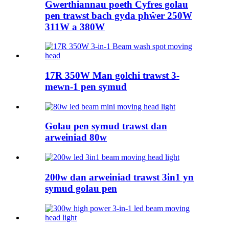
Gwerthiannau poeth Cyfres golau
pen trawst bach gyda phŵer 250W
311W a 380W
17R 350W Man golchi trawst 3-
mewn-1 pen symud
Golau pen symud trawst dan
arweiniad 80w
200w dan arweiniad trawst 3in1 yn
symud golau pen