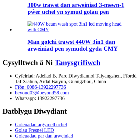
300w trawst dan arweiniad 3-mewn-1
pŵer uchel yn symud golau pen
Man golchi trawst 440W 3in1 dan
arweiniad pen symudol gyda CMY
Cysylltwch â Ni
Tanysgrifiwch
Cyfeiriad: Adeilad B, Parc Diwydiannol Taiyangshen, Ffordd
1af Xiahua, Ardal Baiyun, Guangzhou, China
Ffôn: 0086-13922297736
beyond03@beyond58.com
Whatsapp: 13922297736
Datblygu Diwydiant
Goleuadau argymell uchel
Golau Fresnel LED
Goleuadau par dan arweiniad