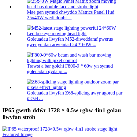
Mae pen symud chwyddo Matrics Panel Hud
25x40W wedi doubl ...
Goleuadau llwyfan M52-diweddaraf pwerus
gwenyn dan arweiniad 24 * 60W ...
Trawst a bar golchi F800-9 * 60w yn symud
goleuadau gyda pi ...
Goleuadau llwyfan Z68-splicing awyr agored par
picsel ...
IP65 gwrth-ddŵr 1728 × 0.5w rgbw 4in1 golau
llwyfan strôb