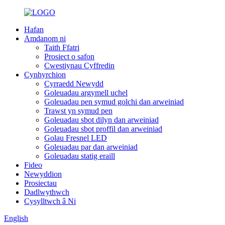
Hafan
Amdanom ni
Taith Ffatri
Prosiect o safon
Cwestiynau Cyffredin
Cynhyrchion
Cyrraedd Newydd
Goleuadau argymell uchel
Goleuadau pen symud golchi dan arweiniad
Trawst yn symud pen
Goleuadau sbot dilyn dan arweiniad
Goleuadau sbot proffil dan arweiniad
Golau Fresnel LED
Goleuadau par dan arweiniad
Goleuadau statig eraill
Fideo
Newyddion
Prosiectau
Dadlwythwch
Cysylltwch â Ni
English