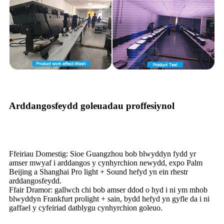
Arddangosfeydd goleuadau proffesiynol
Ffeiriau Domestig: Sioe Guangzhou bob blwyddyn fydd yr
amser mwyaf i arddangos y cynhyrchion newydd, expo Palm
Beijing a Shanghai Pro light + Sound hefyd yn ein rhestr
arddangosfeydd.
Ffair Dramor: gallwch chi bob amser ddod o hyd i ni ym mhob
blwyddyn Frankfurt prolight + sain, bydd hefyd yn gyfle da i ni
gaffael y cyfeiriad datblygu cynhyrchion goleuo.