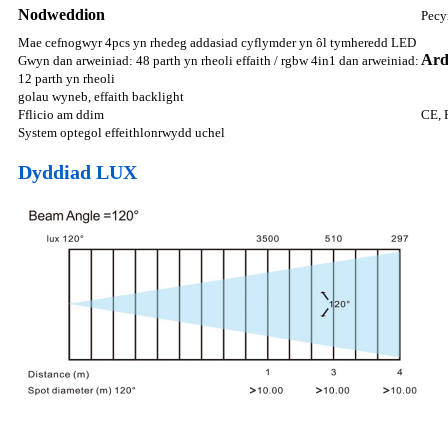
Nodweddion
Pecy
Mae cefnogwyr 4pcs yn rhedeg addasiad cyflymder yn ôl tymheredd LED
Ard
Gwyn dan arweiniad: 48 parth yn rheoli effaith / rgbw 4in1 dan arweiniad:
12 parth yn rheoli
golau wyneb, effaith backlight
Fflicio am ddim
CE,
System optegol effeithlonrwydd uchel
Dyddiad LUX