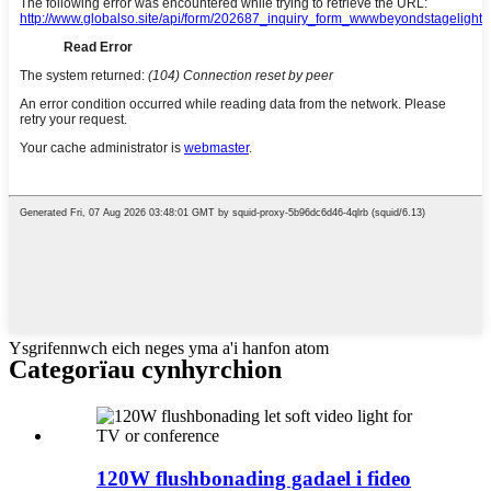
Ysgrifennwch eich neges yma a'i hanfon atom
Categorïau cynhyrchion
120W flushbonading gadael i fideo