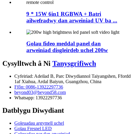
9 * 15W 6in1 RGBWA + Batri
ailwefradwy dan arweiniad UV ba ...
Golau fideo meddal panel dan
arweiniad disgleirdeb uchel 200w
Cysylltwch â Ni
Tanysgrifiwch
Cyfeiriad: Adeilad B, Parc Diwydiannol Taiyangshen, Ffordd
1af Xiahua, Ardal Baiyun, Guangzhou, China
Ffôn: 0086-13922297736
beyond03@beyond58.com
Whatsapp: 13922297736
Datblygu Diwydiant
Goleuadau argymell uchel
Golau Fresnel LED
Goleuadau par dan arweiniad