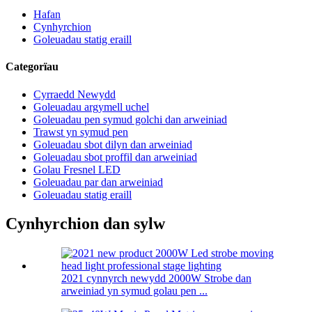
Hafan
Cynhyrchion
Goleuadau statig eraill
Categorïau
Cyrraedd Newydd
Goleuadau argymell uchel
Goleuadau pen symud golchi dan arweiniad
Trawst yn symud pen
Goleuadau sbot dilyn dan arweiniad
Goleuadau sbot proffil dan arweiniad
Golau Fresnel LED
Goleuadau par dan arweiniad
Goleuadau statig eraill
Cynhyrchion dan sylw
2021 cynnyrch newydd 2000W Strobe dan
arweiniad yn symud golau pen ...