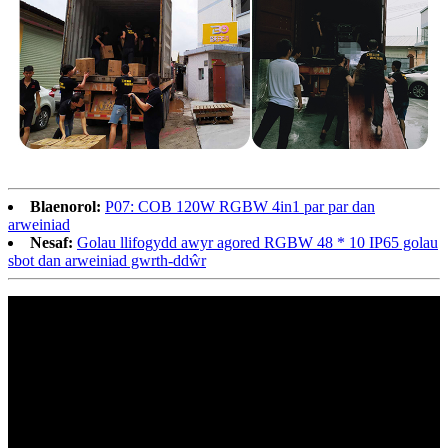
Blaenorol:
P07: COB 120W RGBW 4in1 par par dan
arweiniad
Nesaf:
Golau llifogydd awyr agored RGBW 48 * 10 IP65 golau
sbot dan arweiniad gwrth-ddŵr