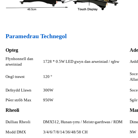
Paramedrau Technegol
Opteg
Ade
Ffynhonnell dan
1728 * 0.5W LED gwyn dan arweiniad / rgbw
Ardd
arweiniad
Soce
Ongl trawst
120 °
Alla
Defnydd Llawn
300W
Soce
Pŵer strôb Max
950W
Sgôr
Rheoli
Man
Dulliau Rheoli
DMX512, Hunan-yrru / Meistr-gaethwas / RDM
Dim
Modd DMX
3/4/6/7/8/14/36/48/58 CH
NW