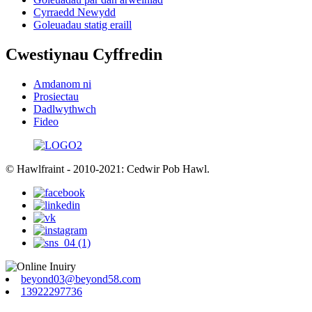
Cyrraedd Newydd
Goleuadau statig eraill
Cwestiynau Cyffredin
Amdanom ni
Prosiectau
Dadlwythwch
Fideo
© Hawlfraint - 2010-2021: Cedwir Pob Hawl.
beyond03@beyond58.com
13922297736