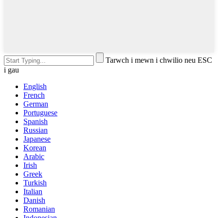
Tarwch i mewn i chwilio neu ESC
i gau
English
French
German
Portuguese
Spanish
Russian
Japanese
Korean
Arabic
Irish
Greek
Turkish
Italian
Danish
Romanian
Indonesian