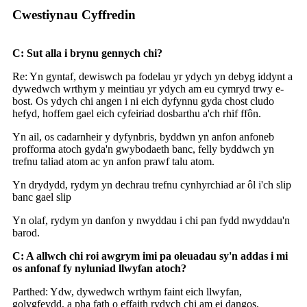
Cwestiynau Cyffredin
C: Sut alla i brynu gennych chi?
Re: Yn gyntaf, dewiswch pa fodelau yr ydych yn debyg iddynt a
dywedwch wrthym y meintiau yr ydych am eu cymryd trwy e-
bost. Os ydych chi angen i ni eich dyfynnu gyda chost cludo
hefyd, hoffem gael eich cyfeiriad dosbarthu a'ch rhif ffôn.
Yn ail, os cadarnheir y dyfynbris, byddwn yn anfon anfoneb
profforma atoch gyda'n gwybodaeth banc, felly byddwch yn
trefnu taliad atom ac yn anfon prawf talu atom.
Yn drydydd, rydym yn dechrau trefnu cynhyrchiad ar ôl i'ch slip
banc gael slip
Yn olaf, rydym yn danfon y nwyddau i chi pan fydd nwyddau'n
barod.
C: A allwch chi roi awgrym imi pa oleuadau sy'n addas i mi
os anfonaf fy nyluniad llwyfan atoch?
Parthed: Ydw, dywedwch wrthym faint eich llwyfan,
golygfeydd, a pha fath o effaith rydych chi am ei dangos,