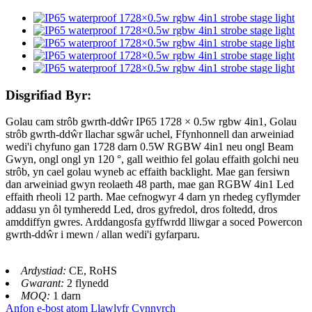
Disgrifiad Byr:
Golau cam strôb gwrth-ddŵr IP65 1728 × 0.5w rgbw 4in1, Golau
strôb gwrth-ddŵr llachar sgwâr uchel, Ffynhonnell dan arweiniad
wedi'i chyfuno gan 1728 darn 0.5W RGBW 4in1 neu ongl Beam
Gwyn, ongl ongl yn 120 °, gall weithio fel golau effaith golchi neu
strôb, yn cael golau wyneb ac effaith backlight. Mae gan fersiwn
dan arweiniad gwyn reolaeth 48 parth, mae gan RGBW 4in1 Led
effaith rheoli 12 parth. Mae cefnogwyr 4 darn yn rhedeg cyflymder
addasu yn ôl tymheredd Led, dros gyfredol, dros foltedd, dros
amddiffyn gwres. Arddangosfa gyffwrdd lliwgar a soced Powercon
gwrth-ddŵr i mewn / allan wedi'i gyfarparu.
Ardystiad:
CE, RoHS
Gwarant:
2 flynedd
MOQ:
1 darn
Anfon e-bost atom
Llawlyfr Cynnyrch